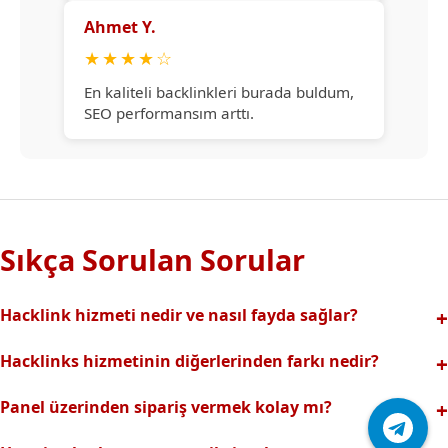
Ahmet Y.
★
★
★
★
☆
En kaliteli backlinkleri burada buldum,
SEO performansım arttı.
Sıkça Sorulan Sorular
Hacklink hizmeti nedir ve nasıl fayda sağlar?
Hacklink, yüksek otoriteli web sitelerinden alınan kaliteli
Hacklinks hizmetinin diğerlerinden farkı nedir?
backlinklerle sitenizin arama motorlarındaki
Tamamen manuel ve analizli sistemimiz sayesinde spam
görünürlüğünü artırır. Bu sayede organik trafik ve
Panel üzerinden sipariş vermek kolay mı?
riski olmadan, en kaliteli ve etkili backlinkler sunuyoruz.
sıralamalarınız hızlıca yükselir.
Hacklinks paneli kullanıcı dostu arayüzüyle kolayca sipariş
Profesyonel ekibimizle hızlı destek sağlanır.Ayrıca Daha