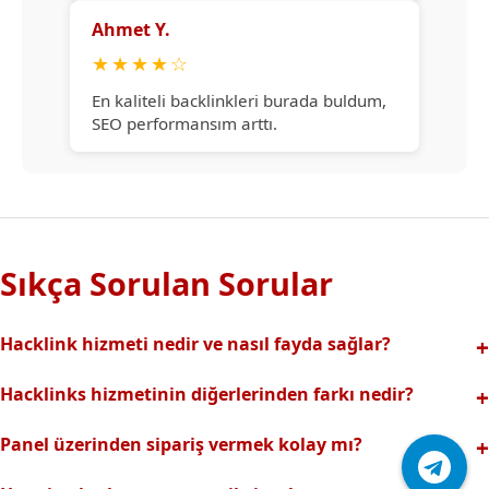
Ahmet Y.
★
★
★
★
☆
En kaliteli backlinkleri burada buldum,
SEO performansım arttı.
Sıkça Sorulan Sorular
Hacklink hizmeti nedir ve nasıl fayda sağlar?
Hacklink, yüksek otoriteli web sitelerinden alınan kaliteli
Hacklinks hizmetinin diğerlerinden farkı nedir?
backlinklerle sitenizin arama motorlarındaki
Tamamen manuel ve analizli sistemimiz sayesinde spam
görünürlüğünü artırır. Bu sayede organik trafik ve
Panel üzerinden sipariş vermek kolay mı?
riski olmadan, en kaliteli ve etkili backlinkler sunuyoruz.
sıralamalarınız hızlıca yükselir.
Hacklinks paneli kullanıcı dostu arayüzüyle kolayca sipariş
Profesyonel ekibimizle hızlı destek sağlanır.Ayrıca Daha