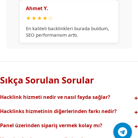
Ahmet Y.
★
★
★
★
☆
En kaliteli backlinkleri burada buldum,
SEO performansım arttı.
Sıkça Sorulan Sorular
Hacklink hizmeti nedir ve nasıl fayda sağlar?
Hacklink, yüksek otoriteli web sitelerinden alınan kaliteli
Hacklinks hizmetinin diğerlerinden farkı nedir?
backlinklerle sitenizin arama motorlarındaki
Tamamen manuel ve analizli sistemimiz sayesinde spam
görünürlüğünü artırır. Bu sayede organik trafik ve
Panel üzerinden sipariş vermek kolay mı?
riski olmadan, en kaliteli ve etkili backlinkler sunuyoruz.
sıralamalarınız hızlıca yükselir.
Hacklinks paneli kullanıcı dostu arayüzüyle kolayca sipariş
Profesyonel ekibimizle hızlı destek sağlanır.Ayrıca Daha