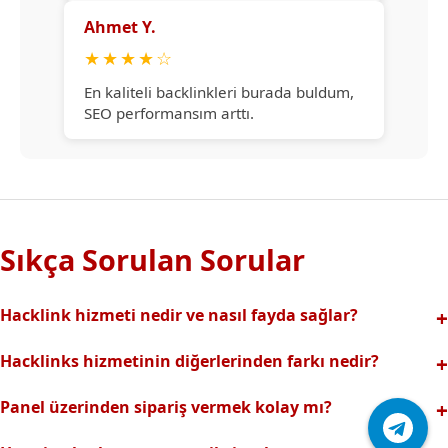
Ahmet Y.
★
★
★
★
☆
En kaliteli backlinkleri burada buldum,
SEO performansım arttı.
Sıkça Sorulan Sorular
Hacklink hizmeti nedir ve nasıl fayda sağlar?
Hacklink, yüksek otoriteli web sitelerinden alınan kaliteli
Hacklinks hizmetinin diğerlerinden farkı nedir?
backlinklerle sitenizin arama motorlarındaki
Tamamen manuel ve analizli sistemimiz sayesinde spam
görünürlüğünü artırır. Bu sayede organik trafik ve
Panel üzerinden sipariş vermek kolay mı?
riski olmadan, en kaliteli ve etkili backlinkler sunuyoruz.
sıralamalarınız hızlıca yükselir.
Hacklinks paneli kullanıcı dostu arayüzüyle kolayca sipariş
Profesyonel ekibimizle hızlı destek sağlanır.Ayrıca Daha