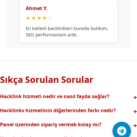
Ahmet Y.
★
★
★
★
☆
En kaliteli backlinkleri burada buldum,
SEO performansım arttı.
Sıkça Sorulan Sorular
Hacklink hizmeti nedir ve nasıl fayda sağlar?
Hacklink, yüksek otoriteli web sitelerinden alınan kaliteli
Hacklinks hizmetinin diğerlerinden farkı nedir?
backlinklerle sitenizin arama motorlarındaki
Tamamen manuel ve analizli sistemimiz sayesinde spam
görünürlüğünü artırır. Bu sayede organik trafik ve
Panel üzerinden sipariş vermek kolay mı?
riski olmadan, en kaliteli ve etkili backlinkler sunuyoruz.
sıralamalarınız hızlıca yükselir.
Hacklinks paneli kullanıcı dostu arayüzüyle kolayca sipariş
Profesyonel ekibimizle hızlı destek sağlanır.Ayrıca Daha