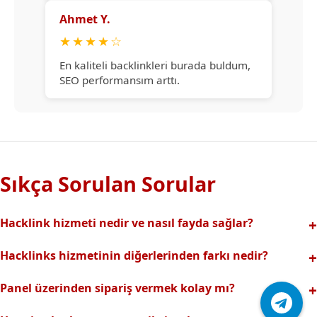
Ahmet Y.
★
★
★
★
☆
En kaliteli backlinkleri burada buldum,
SEO performansım arttı.
Sıkça Sorulan Sorular
Hacklink hizmeti nedir ve nasıl fayda sağlar?
Hacklink, yüksek otoriteli web sitelerinden alınan kaliteli
Hacklinks hizmetinin diğerlerinden farkı nedir?
backlinklerle sitenizin arama motorlarındaki
Tamamen manuel ve analizli sistemimiz sayesinde spam
görünürlüğünü artırır. Bu sayede organik trafik ve
Panel üzerinden sipariş vermek kolay mı?
riski olmadan, en kaliteli ve etkili backlinkler sunuyoruz.
sıralamalarınız hızlıca yükselir.
Hacklinks paneli kullanıcı dostu arayüzüyle kolayca sipariş
Profesyonel ekibimizle hızlı destek sağlanır.Ayrıca Daha