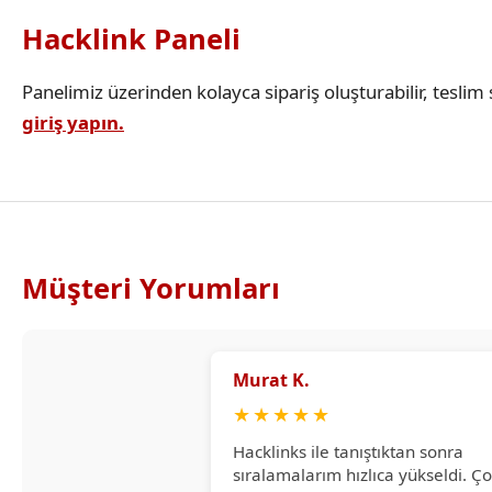
Hacklink Paneli
Panelimiz üzerinden kolayca sipariş oluşturabilir, teslim s
giriş yapın.
Müşteri Yorumları
Murat K.
★
★
★
★
★
Hacklinks ile tanıştıktan sonra
sıralamalarım hızlıca yükseldi. Ç