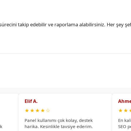
ürecini takip edebilir ve raporlama alabilirsiniz. Her şey şef
Elif A.
Ahme
★
★
★
★
☆
★
★
Panel kullanımı çok kolay, destek
En kal
ok
harika. Kesinlikle tavsiye ederim.
SEO p