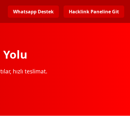
Whatsapp Destek
Hacklink Paneline Git
 Yolu
lar, hızlı teslimat.