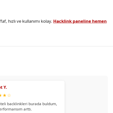
faf, hızlı ve kullanımı kolay.
Hacklink paneline hemen
t Y.
★
★
☆
iteli backlinkleri burada buldum,
erformansım arttı.