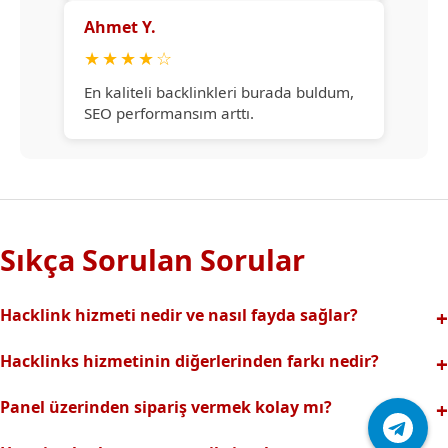
Ahmet Y.
★
★
★
★
☆
En kaliteli backlinkleri burada buldum,
SEO performansım arttı.
Sıkça Sorulan Sorular
Hacklink hizmeti nedir ve nasıl fayda sağlar?
Hacklink, yüksek otoriteli web sitelerinden alınan kaliteli
Hacklinks hizmetinin diğerlerinden farkı nedir?
backlinklerle sitenizin arama motorlarındaki
Tamamen manuel ve analizli sistemimiz sayesinde spam
görünürlüğünü artırır. Bu sayede organik trafik ve
Panel üzerinden sipariş vermek kolay mı?
riski olmadan, en kaliteli ve etkili backlinkler sunuyoruz.
sıralamalarınız hızlıca yükselir.
Hacklinks paneli kullanıcı dostu arayüzüyle kolayca sipariş
Profesyonel ekibimizle hızlı destek sağlanır.Ayrıca Daha