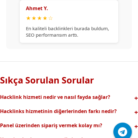
Ahmet Y.
★
★
★
★
☆
En kaliteli backlinkleri burada buldum,
SEO performansım arttı.
Sıkça Sorulan Sorular
Hacklink hizmeti nedir ve nasıl fayda sağlar?
Hacklink, yüksek otoriteli web sitelerinden alınan kaliteli
Hacklinks hizmetinin diğerlerinden farkı nedir?
backlinklerle sitenizin arama motorlarındaki
Tamamen manuel ve analizli sistemimiz sayesinde spam
görünürlüğünü artırır. Bu sayede organik trafik ve
Panel üzerinden sipariş vermek kolay mı?
riski olmadan, en kaliteli ve etkili backlinkler sunuyoruz.
sıralamalarınız hızlıca yükselir.
Hacklinks paneli kullanıcı dostu arayüzüyle kolayca sipariş
Profesyonel ekibimizle hızlı destek sağlanır.Ayrıca Daha