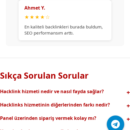
Ahmet Y.
★
★
★
★
☆
En kaliteli backlinkleri burada buldum,
SEO performansım arttı.
Sıkça Sorulan Sorular
Hacklink hizmeti nedir ve nasıl fayda sağlar?
Hacklink, yüksek otoriteli web sitelerinden alınan kaliteli
Hacklinks hizmetinin diğerlerinden farkı nedir?
backlinklerle sitenizin arama motorlarındaki
Tamamen manuel ve analizli sistemimiz sayesinde spam
görünürlüğünü artırır. Bu sayede organik trafik ve
Panel üzerinden sipariş vermek kolay mı?
riski olmadan, en kaliteli ve etkili backlinkler sunuyoruz.
sıralamalarınız hızlıca yükselir.
Hacklinks paneli kullanıcı dostu arayüzüyle kolayca sipariş
Profesyonel ekibimizle hızlı destek sağlanır.Ayrıca Daha