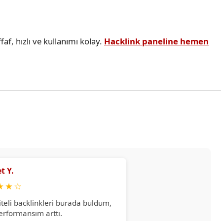
faf, hızlı ve kullanımı kolay.
Hacklink paneline hemen
t Y.
★
★
☆
iteli backlinkleri burada buldum,
erformansım arttı.