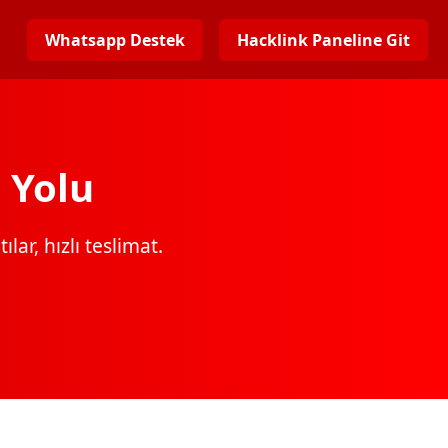
Whatsapp Destek
Hacklink Paneline Git
 Yolu
lar, hızlı teslimat.