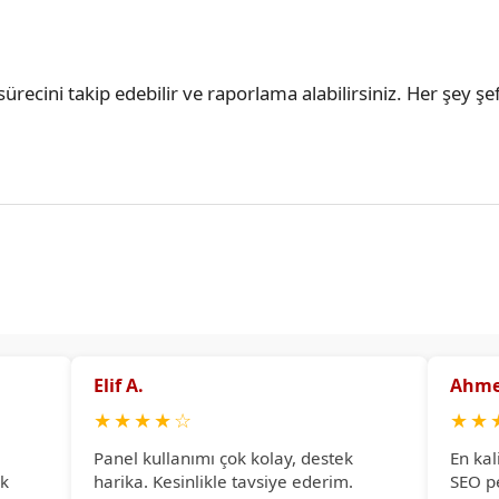
ürecini takip edebilir ve raporlama alabilirsiniz. Her şey şef
Elif A.
Ahme
★
★
★
★
☆
★
★
Panel kullanımı çok kolay, destek
En kal
ok
harika. Kesinlikle tavsiye ederim.
SEO p