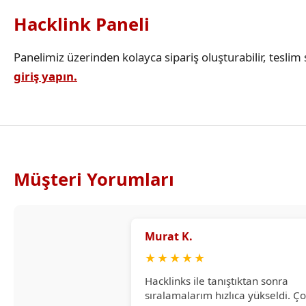
Hacklink Paneli
Panelimiz üzerinden kolayca sipariş oluşturabilir, teslim s
giriş yapın.
Müşteri Yorumları
Murat K.
★
★
★
★
★
Hacklinks ile tanıştıktan sonra
sıralamalarım hızlıca yükseldi. Ç