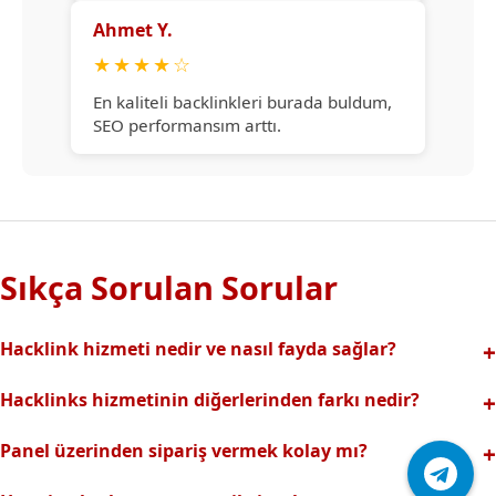
Ahmet Y.
★
★
★
★
☆
En kaliteli backlinkleri burada buldum,
SEO performansım arttı.
Sıkça Sorulan Sorular
Hacklink hizmeti nedir ve nasıl fayda sağlar?
Hacklink, yüksek otoriteli web sitelerinden alınan kaliteli
Hacklinks hizmetinin diğerlerinden farkı nedir?
backlinklerle sitenizin arama motorlarındaki
Tamamen manuel ve analizli sistemimiz sayesinde spam
görünürlüğünü artırır. Bu sayede organik trafik ve
Panel üzerinden sipariş vermek kolay mı?
riski olmadan, en kaliteli ve etkili backlinkler sunuyoruz.
sıralamalarınız hızlıca yükselir.
Hacklinks paneli kullanıcı dostu arayüzüyle kolayca sipariş
Profesyonel ekibimizle hızlı destek sağlanır.Ayrıca Daha