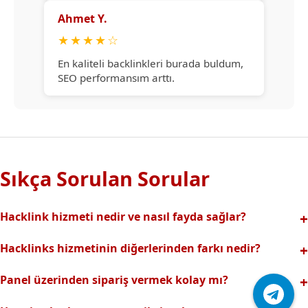
Ahmet Y.
★
★
★
★
☆
En kaliteli backlinkleri burada buldum,
SEO performansım arttı.
Sıkça Sorulan Sorular
Hacklink hizmeti nedir ve nasıl fayda sağlar?
Hacklink, yüksek otoriteli web sitelerinden alınan kaliteli
Hacklinks hizmetinin diğerlerinden farkı nedir?
backlinklerle sitenizin arama motorlarındaki
Tamamen manuel ve analizli sistemimiz sayesinde spam
görünürlüğünü artırır. Bu sayede organik trafik ve
Panel üzerinden sipariş vermek kolay mı?
riski olmadan, en kaliteli ve etkili backlinkler sunuyoruz.
sıralamalarınız hızlıca yükselir.
Hacklinks paneli kullanıcı dostu arayüzüyle kolayca sipariş
Profesyonel ekibimizle hızlı destek sağlanır.Ayrıca Daha