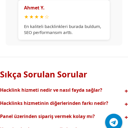
Ahmet Y.
★
★
★
★
☆
En kaliteli backlinkleri burada buldum,
SEO performansım arttı.
Sıkça Sorulan Sorular
Hacklink hizmeti nedir ve nasıl fayda sağlar?
Hacklink, yüksek otoriteli web sitelerinden alınan kaliteli
Hacklinks hizmetinin diğerlerinden farkı nedir?
backlinklerle sitenizin arama motorlarındaki
Tamamen manuel ve analizli sistemimiz sayesinde spam
görünürlüğünü artırır. Bu sayede organik trafik ve
Panel üzerinden sipariş vermek kolay mı?
riski olmadan, en kaliteli ve etkili backlinkler sunuyoruz.
sıralamalarınız hızlıca yükselir.
Hacklinks paneli kullanıcı dostu arayüzüyle kolayca sipariş
Profesyonel ekibimizle hızlı destek sağlanır.Ayrıca Daha