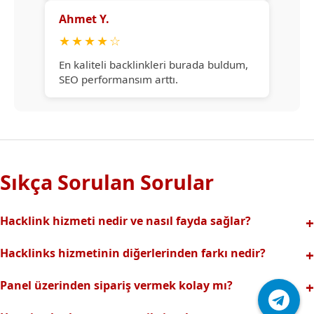
Ahmet Y.
★
★
★
★
☆
En kaliteli backlinkleri burada buldum,
SEO performansım arttı.
Sıkça Sorulan Sorular
Hacklink hizmeti nedir ve nasıl fayda sağlar?
Hacklink, yüksek otoriteli web sitelerinden alınan kaliteli
Hacklinks hizmetinin diğerlerinden farkı nedir?
backlinklerle sitenizin arama motorlarındaki
Tamamen manuel ve analizli sistemimiz sayesinde spam
görünürlüğünü artırır. Bu sayede organik trafik ve
Panel üzerinden sipariş vermek kolay mı?
riski olmadan, en kaliteli ve etkili backlinkler sunuyoruz.
sıralamalarınız hızlıca yükselir.
Hacklinks paneli kullanıcı dostu arayüzüyle kolayca sipariş
Profesyonel ekibimizle hızlı destek sağlanır.Ayrıca Daha