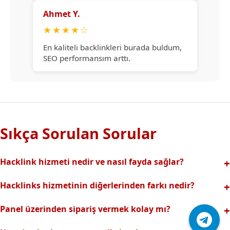
Ahmet Y.
★
★
★
★
☆
En kaliteli backlinkleri burada buldum,
SEO performansım arttı.
Sıkça Sorulan Sorular
Hacklink hizmeti nedir ve nasıl fayda sağlar?
Hacklink, yüksek otoriteli web sitelerinden alınan kaliteli
Hacklinks hizmetinin diğerlerinden farkı nedir?
backlinklerle sitenizin arama motorlarındaki
Tamamen manuel ve analizli sistemimiz sayesinde spam
görünürlüğünü artırır. Bu sayede organik trafik ve
Panel üzerinden sipariş vermek kolay mı?
riski olmadan, en kaliteli ve etkili backlinkler sunuyoruz.
sıralamalarınız hızlıca yükselir.
Hacklinks paneli kullanıcı dostu arayüzüyle kolayca sipariş
Profesyonel ekibimizle hızlı destek sağlanır.Ayrıca Daha