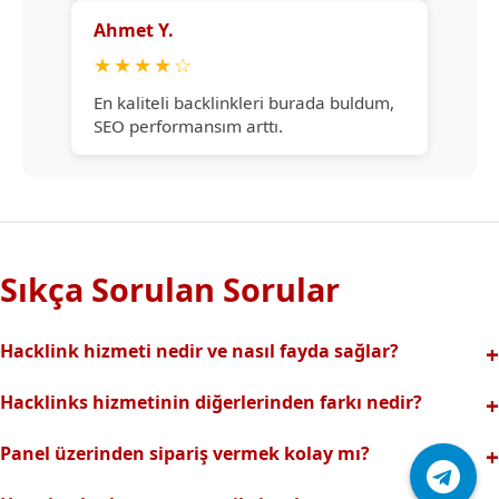
Ahmet Y.
★
★
★
★
☆
En kaliteli backlinkleri burada buldum,
SEO performansım arttı.
Sıkça Sorulan Sorular
Hacklink hizmeti nedir ve nasıl fayda sağlar?
Hacklink, yüksek otoriteli web sitelerinden alınan kaliteli
Hacklinks hizmetinin diğerlerinden farkı nedir?
backlinklerle sitenizin arama motorlarındaki
Tamamen manuel ve analizli sistemimiz sayesinde spam
görünürlüğünü artırır. Bu sayede organik trafik ve
Panel üzerinden sipariş vermek kolay mı?
riski olmadan, en kaliteli ve etkili backlinkler sunuyoruz.
sıralamalarınız hızlıca yükselir.
Hacklinks paneli kullanıcı dostu arayüzüyle kolayca sipariş
Profesyonel ekibimizle hızlı destek sağlanır.Ayrıca Daha