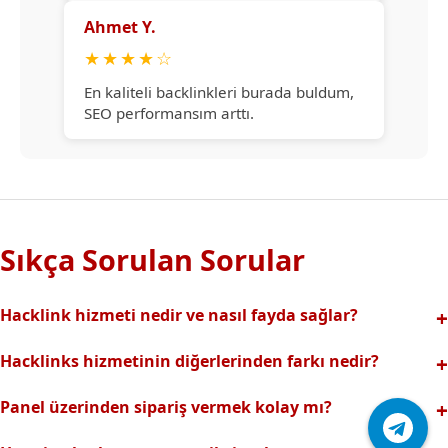
Ahmet Y.
★
★
★
★
☆
En kaliteli backlinkleri burada buldum,
SEO performansım arttı.
Sıkça Sorulan Sorular
Hacklink hizmeti nedir ve nasıl fayda sağlar?
Hacklink, yüksek otoriteli web sitelerinden alınan kaliteli
Hacklinks hizmetinin diğerlerinden farkı nedir?
backlinklerle sitenizin arama motorlarındaki
Tamamen manuel ve analizli sistemimiz sayesinde spam
görünürlüğünü artırır. Bu sayede organik trafik ve
Panel üzerinden sipariş vermek kolay mı?
riski olmadan, en kaliteli ve etkili backlinkler sunuyoruz.
sıralamalarınız hızlıca yükselir.
Hacklinks paneli kullanıcı dostu arayüzüyle kolayca sipariş
Profesyonel ekibimizle hızlı destek sağlanır.Ayrıca Daha