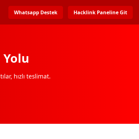
Whatsapp Destek
Hacklink Paneline Git
 Yolu
lar, hızlı teslimat.