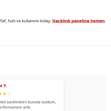
faf, hızlı ve kullanımı kolay.
Hacklink paneline hemen
t Y.
★
★
☆
iteli backlinkleri burada buldum,
erformansım arttı.