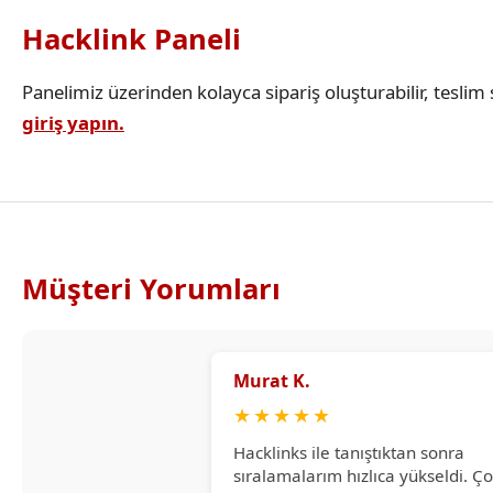
Hacklink Paneli
Panelimiz üzerinden kolayca sipariş oluşturabilir, teslim s
giriş yapın.
Müşteri Yorumları
Murat K.
★
★
★
★
★
Hacklinks ile tanıştıktan sonra
sıralamalarım hızlıca yükseldi. Ç