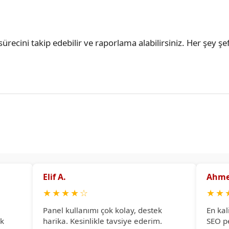
ürecini takip edebilir ve raporlama alabilirsiniz. Her şey şef
Elif A.
Ahme
★
★
★
★
☆
★
★
Panel kullanımı çok kolay, destek
En kal
ok
harika. Kesinlikle tavsiye ederim.
SEO p