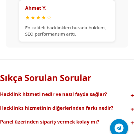
Ahmet Y.
★
★
★
★
☆
En kaliteli backlinkleri burada buldum,
SEO performansım arttı.
Sıkça Sorulan Sorular
Hacklink hizmeti nedir ve nasıl fayda sağlar?
Hacklink, yüksek otoriteli web sitelerinden alınan kaliteli
Hacklinks hizmetinin diğerlerinden farkı nedir?
backlinklerle sitenizin arama motorlarındaki
Tamamen manuel ve analizli sistemimiz sayesinde spam
görünürlüğünü artırır. Bu sayede organik trafik ve
Panel üzerinden sipariş vermek kolay mı?
riski olmadan, en kaliteli ve etkili backlinkler sunuyoruz.
sıralamalarınız hızlıca yükselir.
Hacklinks paneli kullanıcı dostu arayüzüyle kolayca sipariş
Profesyonel ekibimizle hızlı destek sağlanır.Ayrıca Daha