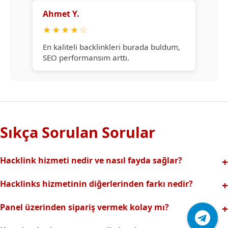
Ahmet Y.
★
★
★
★
☆
En kaliteli backlinkleri burada buldum,
SEO performansım arttı.
Sıkça Sorulan Sorular
Hacklink hizmeti nedir ve nasıl fayda sağlar?
Hacklink, yüksek otoriteli web sitelerinden alınan kaliteli
Hacklinks hizmetinin diğerlerinden farkı nedir?
backlinklerle sitenizin arama motorlarındaki
Tamamen manuel ve analizli sistemimiz sayesinde spam
görünürlüğünü artırır. Bu sayede organik trafik ve
Panel üzerinden sipariş vermek kolay mı?
riski olmadan, en kaliteli ve etkili backlinkler sunuyoruz.
sıralamalarınız hızlıca yükselir.
Hacklinks paneli kullanıcı dostu arayüzüyle kolayca sipariş
Profesyonel ekibimizle hızlı destek sağlanır.Ayrıca Daha