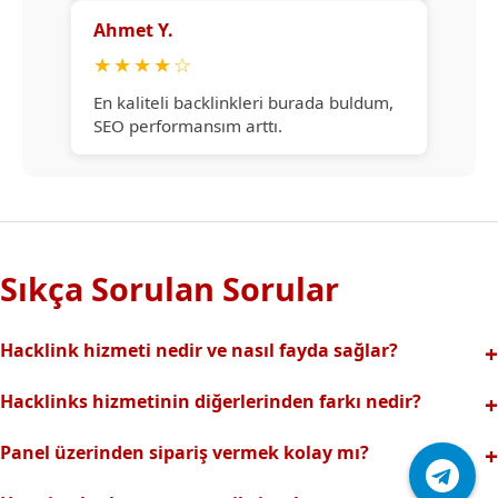
Ahmet Y.
★
★
★
★
☆
En kaliteli backlinkleri burada buldum,
SEO performansım arttı.
Sıkça Sorulan Sorular
Hacklink hizmeti nedir ve nasıl fayda sağlar?
Hacklink, yüksek otoriteli web sitelerinden alınan kaliteli
Hacklinks hizmetinin diğerlerinden farkı nedir?
backlinklerle sitenizin arama motorlarındaki
Tamamen manuel ve analizli sistemimiz sayesinde spam
görünürlüğünü artırır. Bu sayede organik trafik ve
Panel üzerinden sipariş vermek kolay mı?
riski olmadan, en kaliteli ve etkili backlinkler sunuyoruz.
sıralamalarınız hızlıca yükselir.
Hacklinks paneli kullanıcı dostu arayüzüyle kolayca sipariş
Profesyonel ekibimizle hızlı destek sağlanır.Ayrıca Daha