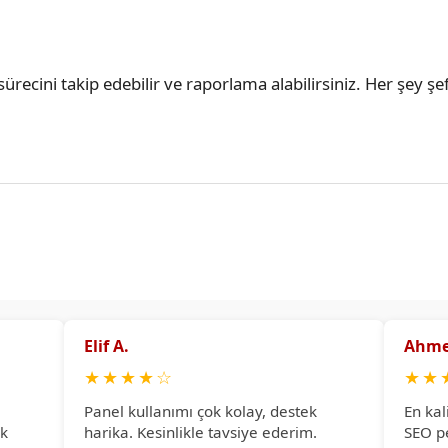
ürecini takip edebilir ve raporlama alabilirsiniz. Her şey şef
Elif A.
Ahme
★
★
★
★
☆
★
★
Panel kullanımı çok kolay, destek
En kal
ok
harika. Kesinlikle tavsiye ederim.
SEO p