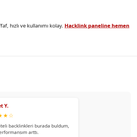
faf, hızlı ve kullanımı kolay.
Hacklink paneline hemen
t Y.
★
★
☆
iteli backlinkleri burada buldum,
erformansım arttı.