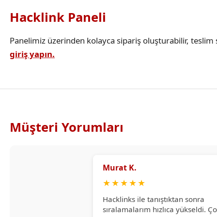
Hacklink Paneli
Panelimiz üzerinden kolayca sipariş oluşturabilir, teslim s
giriş yapın.
Müşteri Yorumları
Murat K.
★
★
★
★
★
Hacklinks ile tanıştıktan sonra
sıralamalarım hızlıca yükseldi. Ç