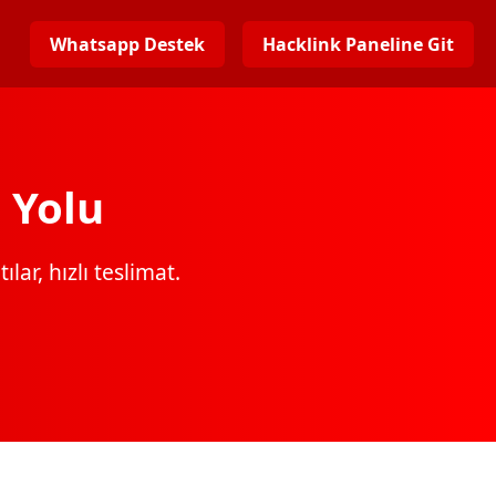
Whatsapp Destek
Hacklink Paneline Git
 Yolu
lar, hızlı teslimat.