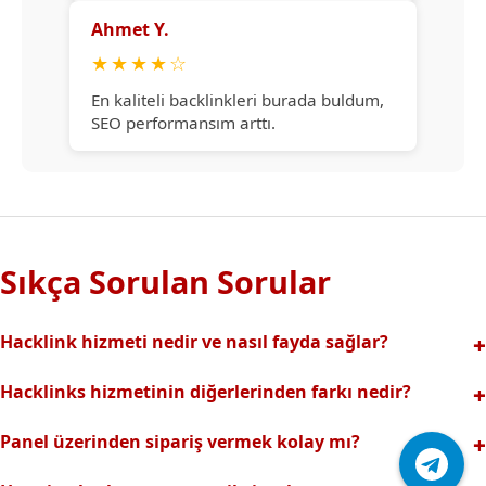
Ahmet Y.
★
★
★
★
☆
En kaliteli backlinkleri burada buldum,
SEO performansım arttı.
Sıkça Sorulan Sorular
Hacklink hizmeti nedir ve nasıl fayda sağlar?
Hacklink, yüksek otoriteli web sitelerinden alınan kaliteli
Hacklinks hizmetinin diğerlerinden farkı nedir?
backlinklerle sitenizin arama motorlarındaki
Tamamen manuel ve analizli sistemimiz sayesinde spam
görünürlüğünü artırır. Bu sayede organik trafik ve
Panel üzerinden sipariş vermek kolay mı?
riski olmadan, en kaliteli ve etkili backlinkler sunuyoruz.
sıralamalarınız hızlıca yükselir.
Hacklinks paneli kullanıcı dostu arayüzüyle kolayca sipariş
Profesyonel ekibimizle hızlı destek sağlanır.Ayrıca Daha