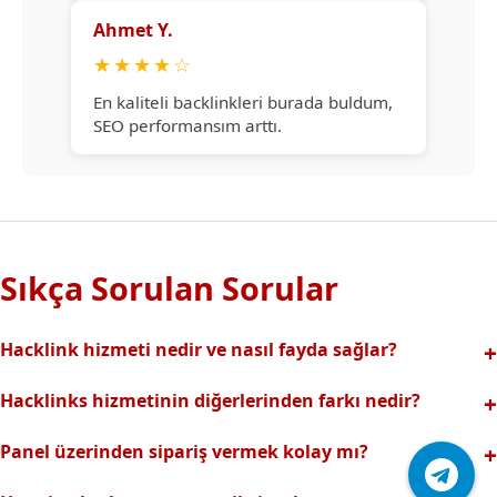
Ahmet Y.
★
★
★
★
☆
En kaliteli backlinkleri burada buldum,
SEO performansım arttı.
Sıkça Sorulan Sorular
Hacklink hizmeti nedir ve nasıl fayda sağlar?
Hacklink, yüksek otoriteli web sitelerinden alınan kaliteli
Hacklinks hizmetinin diğerlerinden farkı nedir?
backlinklerle sitenizin arama motorlarındaki
Tamamen manuel ve analizli sistemimiz sayesinde spam
görünürlüğünü artırır. Bu sayede organik trafik ve
Panel üzerinden sipariş vermek kolay mı?
riski olmadan, en kaliteli ve etkili backlinkler sunuyoruz.
sıralamalarınız hızlıca yükselir.
Hacklinks paneli kullanıcı dostu arayüzüyle kolayca sipariş
Profesyonel ekibimizle hızlı destek sağlanır.Ayrıca Daha