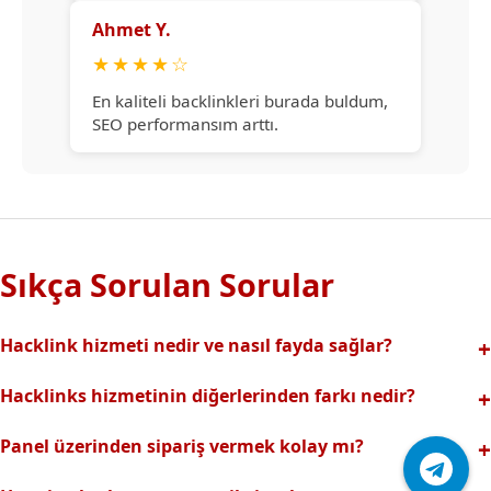
Ahmet Y.
★
★
★
★
☆
En kaliteli backlinkleri burada buldum,
SEO performansım arttı.
Sıkça Sorulan Sorular
Hacklink hizmeti nedir ve nasıl fayda sağlar?
Hacklink, yüksek otoriteli web sitelerinden alınan kaliteli
Hacklinks hizmetinin diğerlerinden farkı nedir?
backlinklerle sitenizin arama motorlarındaki
Tamamen manuel ve analizli sistemimiz sayesinde spam
görünürlüğünü artırır. Bu sayede organik trafik ve
Panel üzerinden sipariş vermek kolay mı?
riski olmadan, en kaliteli ve etkili backlinkler sunuyoruz.
sıralamalarınız hızlıca yükselir.
Hacklinks paneli kullanıcı dostu arayüzüyle kolayca sipariş
Profesyonel ekibimizle hızlı destek sağlanır.Ayrıca Daha