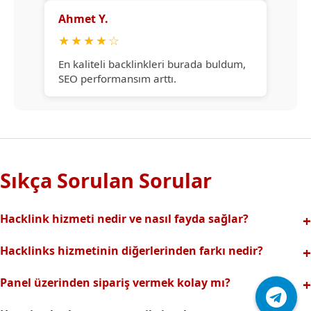
Ahmet Y.
★
★
★
★
☆
En kaliteli backlinkleri burada buldum,
SEO performansım arttı.
Sıkça Sorulan Sorular
Hacklink hizmeti nedir ve nasıl fayda sağlar?
Hacklink, yüksek otoriteli web sitelerinden alınan kaliteli
Hacklinks hizmetinin diğerlerinden farkı nedir?
backlinklerle sitenizin arama motorlarındaki
Tamamen manuel ve analizli sistemimiz sayesinde spam
görünürlüğünü artırır. Bu sayede organik trafik ve
Panel üzerinden sipariş vermek kolay mı?
riski olmadan, en kaliteli ve etkili backlinkler sunuyoruz.
sıralamalarınız hızlıca yükselir.
Hacklinks paneli kullanıcı dostu arayüzüyle kolayca sipariş
Profesyonel ekibimizle hızlı destek sağlanır.Ayrıca Daha