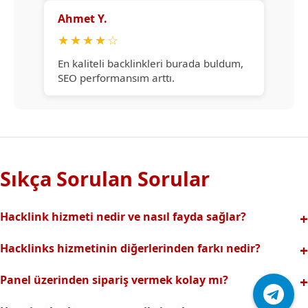
Ahmet Y.
★
★
★
★
☆
En kaliteli backlinkleri burada buldum,
SEO performansım arttı.
Sıkça Sorulan Sorular
Hacklink hizmeti nedir ve nasıl fayda sağlar?
Hacklink, yüksek otoriteli web sitelerinden alınan kaliteli
Hacklinks hizmetinin diğerlerinden farkı nedir?
backlinklerle sitenizin arama motorlarındaki
Tamamen manuel ve analizli sistemimiz sayesinde spam
görünürlüğünü artırır. Bu sayede organik trafik ve
Panel üzerinden sipariş vermek kolay mı?
riski olmadan, en kaliteli ve etkili backlinkler sunuyoruz.
sıralamalarınız hızlıca yükselir.
Hacklinks paneli kullanıcı dostu arayüzüyle kolayca sipariş
Profesyonel ekibimizle hızlı destek sağlanır.Ayrıca Daha