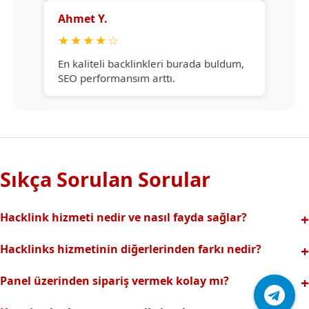
Ahmet Y.
★
★
★
★
☆
En kaliteli backlinkleri burada buldum,
SEO performansım arttı.
Sıkça Sorulan Sorular
Hacklink hizmeti nedir ve nasıl fayda sağlar?
Hacklink, yüksek otoriteli web sitelerinden alınan kaliteli
Hacklinks hizmetinin diğerlerinden farkı nedir?
backlinklerle sitenizin arama motorlarındaki
Tamamen manuel ve analizli sistemimiz sayesinde spam
görünürlüğünü artırır. Bu sayede organik trafik ve
Panel üzerinden sipariş vermek kolay mı?
riski olmadan, en kaliteli ve etkili backlinkler sunuyoruz.
sıralamalarınız hızlıca yükselir.
Hacklinks paneli kullanıcı dostu arayüzüyle kolayca sipariş
Profesyonel ekibimizle hızlı destek sağlanır.Ayrıca Daha