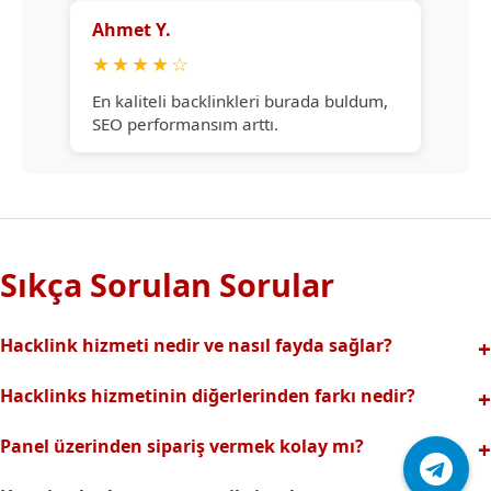
Ahmet Y.
★
★
★
★
☆
En kaliteli backlinkleri burada buldum,
SEO performansım arttı.
Sıkça Sorulan Sorular
Hacklink hizmeti nedir ve nasıl fayda sağlar?
Hacklink, yüksek otoriteli web sitelerinden alınan kaliteli
Hacklinks hizmetinin diğerlerinden farkı nedir?
backlinklerle sitenizin arama motorlarındaki
Tamamen manuel ve analizli sistemimiz sayesinde spam
görünürlüğünü artırır. Bu sayede organik trafik ve
Panel üzerinden sipariş vermek kolay mı?
riski olmadan, en kaliteli ve etkili backlinkler sunuyoruz.
sıralamalarınız hızlıca yükselir.
Hacklinks paneli kullanıcı dostu arayüzüyle kolayca sipariş
Profesyonel ekibimizle hızlı destek sağlanır.Ayrıca Daha