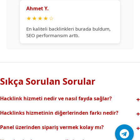
Ahmet Y.
★
★
★
★
☆
En kaliteli backlinkleri burada buldum,
SEO performansım arttı.
Sıkça Sorulan Sorular
Hacklink hizmeti nedir ve nasıl fayda sağlar?
Hacklink, yüksek otoriteli web sitelerinden alınan kaliteli
Hacklinks hizmetinin diğerlerinden farkı nedir?
backlinklerle sitenizin arama motorlarındaki
Tamamen manuel ve analizli sistemimiz sayesinde spam
görünürlüğünü artırır. Bu sayede organik trafik ve
Panel üzerinden sipariş vermek kolay mı?
riski olmadan, en kaliteli ve etkili backlinkler sunuyoruz.
sıralamalarınız hızlıca yükselir.
Hacklinks paneli kullanıcı dostu arayüzüyle kolayca sipariş
Profesyonel ekibimizle hızlı destek sağlanır.Ayrıca Daha