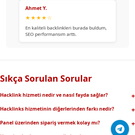
Ahmet Y.
★
★
★
★
☆
En kaliteli backlinkleri burada buldum,
SEO performansım arttı.
Sıkça Sorulan Sorular
Hacklink hizmeti nedir ve nasıl fayda sağlar?
Hacklink, yüksek otoriteli web sitelerinden alınan kaliteli
Hacklinks hizmetinin diğerlerinden farkı nedir?
backlinklerle sitenizin arama motorlarındaki
Tamamen manuel ve analizli sistemimiz sayesinde spam
görünürlüğünü artırır. Bu sayede organik trafik ve
Panel üzerinden sipariş vermek kolay mı?
riski olmadan, en kaliteli ve etkili backlinkler sunuyoruz.
sıralamalarınız hızlıca yükselir.
Hacklinks paneli kullanıcı dostu arayüzüyle kolayca sipariş
Profesyonel ekibimizle hızlı destek sağlanır.Ayrıca Daha