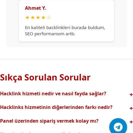
Ahmet Y.
★
★
★
★
☆
En kaliteli backlinkleri burada buldum,
SEO performansım arttı.
Sıkça Sorulan Sorular
Hacklink hizmeti nedir ve nasıl fayda sağlar?
Hacklink, yüksek otoriteli web sitelerinden alınan kaliteli
Hacklinks hizmetinin diğerlerinden farkı nedir?
backlinklerle sitenizin arama motorlarındaki
Tamamen manuel ve analizli sistemimiz sayesinde spam
görünürlüğünü artırır. Bu sayede organik trafik ve
Panel üzerinden sipariş vermek kolay mı?
riski olmadan, en kaliteli ve etkili backlinkler sunuyoruz.
sıralamalarınız hızlıca yükselir.
Hacklinks paneli kullanıcı dostu arayüzüyle kolayca sipariş
Profesyonel ekibimizle hızlı destek sağlanır.Ayrıca Daha