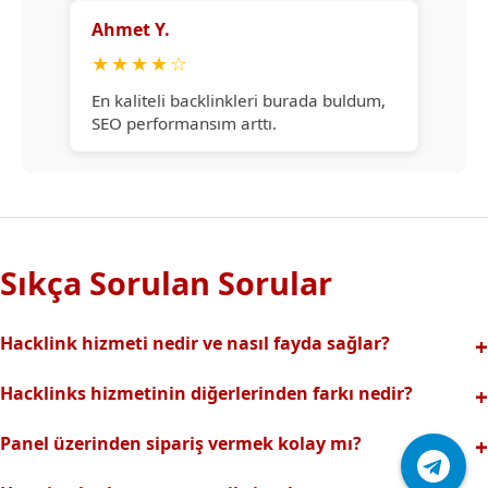
Ahmet Y.
★
★
★
★
☆
En kaliteli backlinkleri burada buldum,
SEO performansım arttı.
Sıkça Sorulan Sorular
Hacklink hizmeti nedir ve nasıl fayda sağlar?
Hacklink, yüksek otoriteli web sitelerinden alınan kaliteli
Hacklinks hizmetinin diğerlerinden farkı nedir?
backlinklerle sitenizin arama motorlarındaki
Tamamen manuel ve analizli sistemimiz sayesinde spam
görünürlüğünü artırır. Bu sayede organik trafik ve
Panel üzerinden sipariş vermek kolay mı?
riski olmadan, en kaliteli ve etkili backlinkler sunuyoruz.
sıralamalarınız hızlıca yükselir.
Hacklinks paneli kullanıcı dostu arayüzüyle kolayca sipariş
Profesyonel ekibimizle hızlı destek sağlanır.Ayrıca Daha