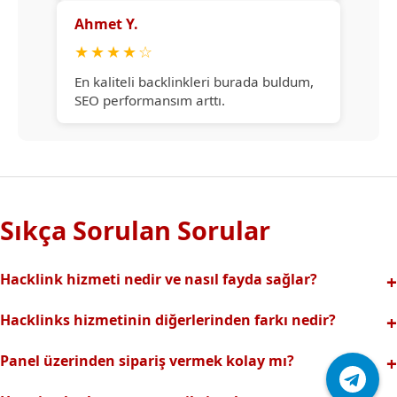
Ahmet Y.
★
★
★
★
☆
En kaliteli backlinkleri burada buldum,
SEO performansım arttı.
Sıkça Sorulan Sorular
Hacklink hizmeti nedir ve nasıl fayda sağlar?
Hacklink, yüksek otoriteli web sitelerinden alınan kaliteli
Hacklinks hizmetinin diğerlerinden farkı nedir?
backlinklerle sitenizin arama motorlarındaki
Tamamen manuel ve analizli sistemimiz sayesinde spam
görünürlüğünü artırır. Bu sayede organik trafik ve
Panel üzerinden sipariş vermek kolay mı?
riski olmadan, en kaliteli ve etkili backlinkler sunuyoruz.
sıralamalarınız hızlıca yükselir.
Hacklinks paneli kullanıcı dostu arayüzüyle kolayca sipariş
Profesyonel ekibimizle hızlı destek sağlanır.Ayrıca Daha