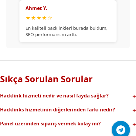
Ahmet Y.
★
★
★
★
☆
En kaliteli backlinkleri burada buldum,
SEO performansım arttı.
Sıkça Sorulan Sorular
Hacklink hizmeti nedir ve nasıl fayda sağlar?
Hacklink, yüksek otoriteli web sitelerinden alınan kaliteli
Hacklinks hizmetinin diğerlerinden farkı nedir?
backlinklerle sitenizin arama motorlarındaki
Tamamen manuel ve analizli sistemimiz sayesinde spam
görünürlüğünü artırır. Bu sayede organik trafik ve
Panel üzerinden sipariş vermek kolay mı?
riski olmadan, en kaliteli ve etkili backlinkler sunuyoruz.
sıralamalarınız hızlıca yükselir.
Hacklinks paneli kullanıcı dostu arayüzüyle kolayca sipariş
Profesyonel ekibimizle hızlı destek sağlanır.Ayrıca Daha