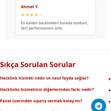
Ahmet Y.
★
★
★
★
☆
En kaliteli backlinkleri burada buldum,
SEO performansım arttı.
Sıkça Sorulan Sorular
Hacklink hizmeti nedir ve nasıl fayda sağlar?
Hacklink, yüksek otoriteli web sitelerinden alınan kaliteli
Hacklinks hizmetinin diğerlerinden farkı nedir?
backlinklerle sitenizin arama motorlarındaki
Tamamen manuel ve analizli sistemimiz sayesinde spam
görünürlüğünü artırır. Bu sayede organik trafik ve
Panel üzerinden sipariş vermek kolay mı?
riski olmadan, en kaliteli ve etkili backlinkler sunuyoruz.
sıralamalarınız hızlıca yükselir.
Hacklinks paneli kullanıcı dostu arayüzüyle kolayca sipariş
Profesyonel ekibimizle hızlı destek sağlanır.Ayrıca Daha