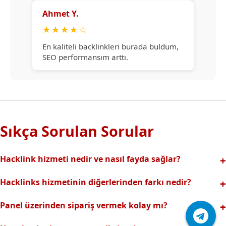
Ahmet Y.
★
★
★
★
☆
En kaliteli backlinkleri burada buldum,
SEO performansım arttı.
Sıkça Sorulan Sorular
Hacklink hizmeti nedir ve nasıl fayda sağlar?
Hacklink, yüksek otoriteli web sitelerinden alınan kaliteli
Hacklinks hizmetinin diğerlerinden farkı nedir?
backlinklerle sitenizin arama motorlarındaki
Tamamen manuel ve analizli sistemimiz sayesinde spam
görünürlüğünü artırır. Bu sayede organik trafik ve
Panel üzerinden sipariş vermek kolay mı?
riski olmadan, en kaliteli ve etkili backlinkler sunuyoruz.
sıralamalarınız hızlıca yükselir.
Hacklinks paneli kullanıcı dostu arayüzüyle kolayca sipariş
Profesyonel ekibimizle hızlı destek sağlanır.Ayrıca Daha