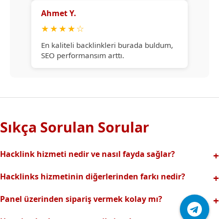
Ahmet Y.
★
★
★
★
☆
En kaliteli backlinkleri burada buldum,
SEO performansım arttı.
Sıkça Sorulan Sorular
Hacklink hizmeti nedir ve nasıl fayda sağlar?
Hacklink, yüksek otoriteli web sitelerinden alınan kaliteli
Hacklinks hizmetinin diğerlerinden farkı nedir?
backlinklerle sitenizin arama motorlarındaki
Tamamen manuel ve analizli sistemimiz sayesinde spam
görünürlüğünü artırır. Bu sayede organik trafik ve
Panel üzerinden sipariş vermek kolay mı?
riski olmadan, en kaliteli ve etkili backlinkler sunuyoruz.
sıralamalarınız hızlıca yükselir.
Hacklinks paneli kullanıcı dostu arayüzüyle kolayca sipariş
Profesyonel ekibimizle hızlı destek sağlanır.Ayrıca Daha