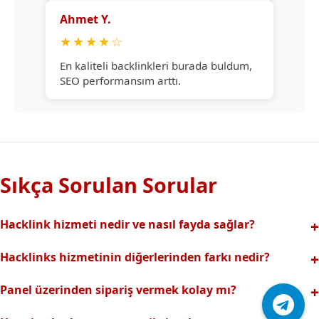
Ahmet Y.
★
★
★
★
☆
En kaliteli backlinkleri burada buldum,
SEO performansım arttı.
Sıkça Sorulan Sorular
Hacklink hizmeti nedir ve nasıl fayda sağlar?
Hacklink, yüksek otoriteli web sitelerinden alınan kaliteli
Hacklinks hizmetinin diğerlerinden farkı nedir?
backlinklerle sitenizin arama motorlarındaki
Tamamen manuel ve analizli sistemimiz sayesinde spam
görünürlüğünü artırır. Bu sayede organik trafik ve
Panel üzerinden sipariş vermek kolay mı?
riski olmadan, en kaliteli ve etkili backlinkler sunuyoruz.
sıralamalarınız hızlıca yükselir.
Hacklinks paneli kullanıcı dostu arayüzüyle kolayca sipariş
Profesyonel ekibimizle hızlı destek sağlanır.Ayrıca Daha