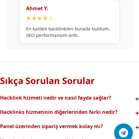
Ahmet Y.
★
★
★
★
☆
En kaliteli backlinkleri burada buldum,
SEO performansım arttı.
Sıkça Sorulan Sorular
Hacklink hizmeti nedir ve nasıl fayda sağlar?
Hacklink, yüksek otoriteli web sitelerinden alınan kaliteli
Hacklinks hizmetinin diğerlerinden farkı nedir?
backlinklerle sitenizin arama motorlarındaki
Tamamen manuel ve analizli sistemimiz sayesinde spam
görünürlüğünü artırır. Bu sayede organik trafik ve
Panel üzerinden sipariş vermek kolay mı?
riski olmadan, en kaliteli ve etkili backlinkler sunuyoruz.
sıralamalarınız hızlıca yükselir.
Hacklinks paneli kullanıcı dostu arayüzüyle kolayca sipariş
Profesyonel ekibimizle hızlı destek sağlanır.Ayrıca Daha