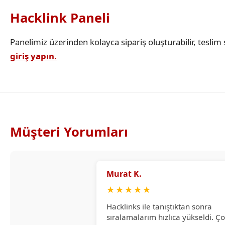
Hacklink Paneli
Panelimiz üzerinden kolayca sipariş oluşturabilir, teslim s
giriş yapın.
Müşteri Yorumları
Murat K.
★
★
★
★
★
Hacklinks ile tanıştıktan sonra
sıralamalarım hızlıca yükseldi. Ç