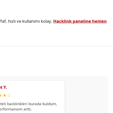
faf, hızlı ve kullanımı kolay.
Hacklink paneline hemen
t Y.
★
★
☆
iteli backlinkleri burada buldum,
erformansım arttı.