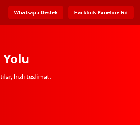
Whatsapp Destek
Hacklink Paneline Git
 Yolu
lar, hızlı teslimat.