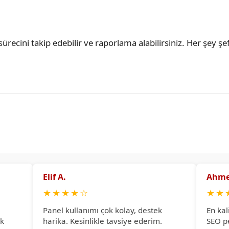
ürecini takip edebilir ve raporlama alabilirsiniz. Her şey şef
Elif A.
Ahme
★
★
★
★
☆
★
★
Panel kullanımı çok kolay, destek
En kal
ok
harika. Kesinlikle tavsiye ederim.
SEO p