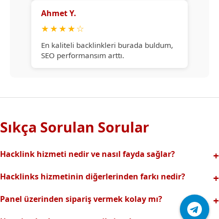
Ahmet Y.
★
★
★
★
☆
En kaliteli backlinkleri burada buldum,
SEO performansım arttı.
Sıkça Sorulan Sorular
Hacklink hizmeti nedir ve nasıl fayda sağlar?
Hacklink, yüksek otoriteli web sitelerinden alınan kaliteli
Hacklinks hizmetinin diğerlerinden farkı nedir?
backlinklerle sitenizin arama motorlarındaki
Tamamen manuel ve analizli sistemimiz sayesinde spam
görünürlüğünü artırır. Bu sayede organik trafik ve
Panel üzerinden sipariş vermek kolay mı?
riski olmadan, en kaliteli ve etkili backlinkler sunuyoruz.
sıralamalarınız hızlıca yükselir.
Hacklinks paneli kullanıcı dostu arayüzüyle kolayca sipariş
Profesyonel ekibimizle hızlı destek sağlanır.Ayrıca Daha