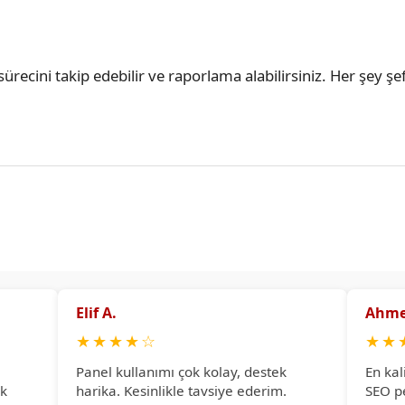
ürecini takip edebilir ve raporlama alabilirsiniz. Her şey şef
Elif A.
Ahme
★
★
★
★
☆
★
★
Panel kullanımı çok kolay, destek
En kal
ok
harika. Kesinlikle tavsiye ederim.
SEO p