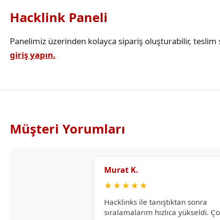
Hacklink Paneli
Panelimiz üzerinden kolayca sipariş oluşturabilir, teslim s
giriş yapın.
Müşteri Yorumları
Murat K.
★
★
★
★
★
Hacklinks ile tanıştıktan sonra
sıralamalarım hızlıca yükseldi. Ç