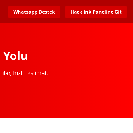
Whatsapp Destek
Hacklink Paneline Git
 Yolu
lar, hızlı teslimat.