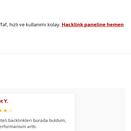
faf, hızlı ve kullanımı kolay.
Hacklink paneline hemen
t Y.
★
★
☆
iteli backlinkleri burada buldum,
erformansım arttı.