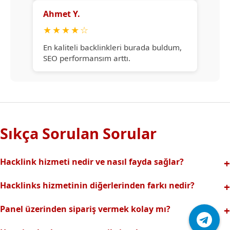
Ahmet Y.
★
★
★
★
☆
En kaliteli backlinkleri burada buldum,
SEO performansım arttı.
Sıkça Sorulan Sorular
Hacklink hizmeti nedir ve nasıl fayda sağlar?
Hacklink, yüksek otoriteli web sitelerinden alınan kaliteli
Hacklinks hizmetinin diğerlerinden farkı nedir?
backlinklerle sitenizin arama motorlarındaki
Tamamen manuel ve analizli sistemimiz sayesinde spam
görünürlüğünü artırır. Bu sayede organik trafik ve
Panel üzerinden sipariş vermek kolay mı?
riski olmadan, en kaliteli ve etkili backlinkler sunuyoruz.
sıralamalarınız hızlıca yükselir.
Hacklinks paneli kullanıcı dostu arayüzüyle kolayca sipariş
Profesyonel ekibimizle hızlı destek sağlanır.Ayrıca Daha