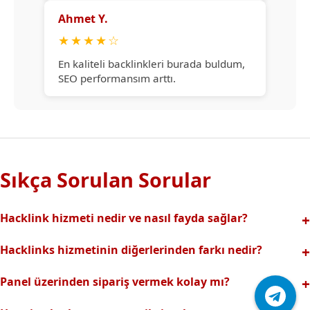
Ahmet Y.
★
★
★
★
☆
En kaliteli backlinkleri burada buldum,
SEO performansım arttı.
Sıkça Sorulan Sorular
Hacklink hizmeti nedir ve nasıl fayda sağlar?
Hacklink, yüksek otoriteli web sitelerinden alınan kaliteli
Hacklinks hizmetinin diğerlerinden farkı nedir?
backlinklerle sitenizin arama motorlarındaki
Tamamen manuel ve analizli sistemimiz sayesinde spam
görünürlüğünü artırır. Bu sayede organik trafik ve
Panel üzerinden sipariş vermek kolay mı?
riski olmadan, en kaliteli ve etkili backlinkler sunuyoruz.
sıralamalarınız hızlıca yükselir.
Hacklinks paneli kullanıcı dostu arayüzüyle kolayca sipariş
Profesyonel ekibimizle hızlı destek sağlanır.Ayrıca Daha