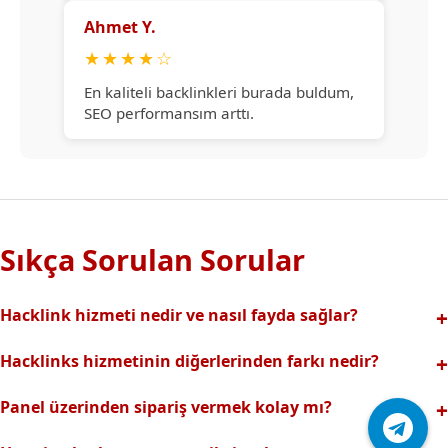
Ahmet Y.
★
★
★
★
☆
En kaliteli backlinkleri burada buldum,
SEO performansım arttı.
Sıkça Sorulan Sorular
Hacklink hizmeti nedir ve nasıl fayda sağlar?
Hacklink, yüksek otoriteli web sitelerinden alınan kaliteli
Hacklinks hizmetinin diğerlerinden farkı nedir?
backlinklerle sitenizin arama motorlarındaki
Tamamen manuel ve analizli sistemimiz sayesinde spam
görünürlüğünü artırır. Bu sayede organik trafik ve
Panel üzerinden sipariş vermek kolay mı?
riski olmadan, en kaliteli ve etkili backlinkler sunuyoruz.
sıralamalarınız hızlıca yükselir.
Hacklinks paneli kullanıcı dostu arayüzüyle kolayca sipariş
Profesyonel ekibimizle hızlı destek sağlanır.Ayrıca Daha