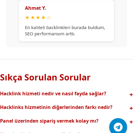
Ahmet Y.
★
★
★
★
☆
En kaliteli backlinkleri burada buldum,
SEO performansım arttı.
Sıkça Sorulan Sorular
Hacklink hizmeti nedir ve nasıl fayda sağlar?
Hacklink, yüksek otoriteli web sitelerinden alınan kaliteli
Hacklinks hizmetinin diğerlerinden farkı nedir?
backlinklerle sitenizin arama motorlarındaki
Tamamen manuel ve analizli sistemimiz sayesinde spam
görünürlüğünü artırır. Bu sayede organik trafik ve
Panel üzerinden sipariş vermek kolay mı?
riski olmadan, en kaliteli ve etkili backlinkler sunuyoruz.
sıralamalarınız hızlıca yükselir.
Hacklinks paneli kullanıcı dostu arayüzüyle kolayca sipariş
Profesyonel ekibimizle hızlı destek sağlanır.Ayrıca Daha