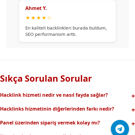
Ahmet Y.
★
★
★
★
☆
En kaliteli backlinkleri burada buldum,
SEO performansım arttı.
Sıkça Sorulan Sorular
Hacklink hizmeti nedir ve nasıl fayda sağlar?
Hacklink, yüksek otoriteli web sitelerinden alınan kaliteli
Hacklinks hizmetinin diğerlerinden farkı nedir?
backlinklerle sitenizin arama motorlarındaki
Tamamen manuel ve analizli sistemimiz sayesinde spam
görünürlüğünü artırır. Bu sayede organik trafik ve
Panel üzerinden sipariş vermek kolay mı?
riski olmadan, en kaliteli ve etkili backlinkler sunuyoruz.
sıralamalarınız hızlıca yükselir.
Hacklinks paneli kullanıcı dostu arayüzüyle kolayca sipariş
Profesyonel ekibimizle hızlı destek sağlanır.Ayrıca Daha