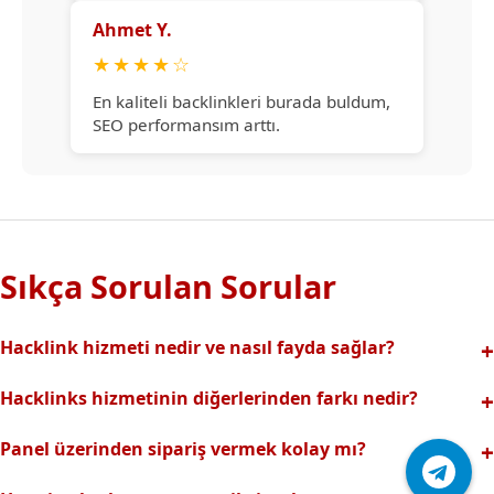
Ahmet Y.
★
★
★
★
☆
En kaliteli backlinkleri burada buldum,
SEO performansım arttı.
Sıkça Sorulan Sorular
Hacklink hizmeti nedir ve nasıl fayda sağlar?
Hacklink, yüksek otoriteli web sitelerinden alınan kaliteli
Hacklinks hizmetinin diğerlerinden farkı nedir?
backlinklerle sitenizin arama motorlarındaki
Tamamen manuel ve analizli sistemimiz sayesinde spam
görünürlüğünü artırır. Bu sayede organik trafik ve
Panel üzerinden sipariş vermek kolay mı?
riski olmadan, en kaliteli ve etkili backlinkler sunuyoruz.
sıralamalarınız hızlıca yükselir.
Hacklinks paneli kullanıcı dostu arayüzüyle kolayca sipariş
Profesyonel ekibimizle hızlı destek sağlanır.Ayrıca Daha